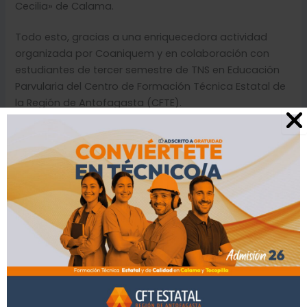
Cecilia» de
Calama.
Todo esto, gracias a una enriquecedora actividad
organizada por Coaniquem y en colaboración con
estudiantes de tercer semestre de TNS en Educación
Parvularia del Centro de Formación Técnica Estatal de
la Región de Antofagasta (CFTE).
La jornada incluyó teatro de títeres y dinámicas
participativas, todo enfocado en promover la
prevención de quemaduras en la infancia. La actividad
contó con la especial participación del carismático
Gato Santi de Coaniquem, quien acompañó y encantó
a los más pequeños durante el desarrollo de las
actividades.
Los y las estudiantes estuvieron acompañadas por
Mitzy Velásquez, Coordinadora del Área de Educación
del CFTE, quien destacó el compromiso de las futuras