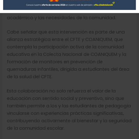
educadoras con la formación integral de niños y niñas,
además del valioso vínculo entre el mundo
académico y las necesidades de la comunidad.
Cabe señalar que esta intervención es parte de una
alianza estratégica entre el CFTE y COANIQUEM, que
contempla la participación activa de la comunidad
educativa en la Colecta Nacional de COANIQUEM y la
formación de monitores en prevención de
quemaduras infantiles, dirigida a estudiantes del área
de la salud del CFTE.
Esta colaboración no solo refuerza el valor de la
educación con sentido social y preventivo, sino que
también permite a los y las estudiantes de pedagogía
vincularse con experiencias prácticas significativas,
contribuyendo activamente al bienestar y la seguridad
de la comunidad escolar.