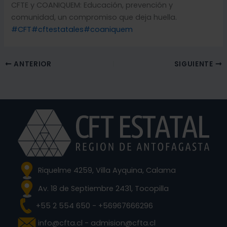
CFTE y COANIQUEM: Educación, prevención y
comunidad, un compromiso que deja huella.
#CFT
#cftestatales
#coaniquem
ANTERIOR
SIGUIENTE
Riquelme 4259, Villa Ayquina, Calama
Av. 18 de Septiembre 2431, Tocopilla
+55 2 554 650 - +56967666296
info@cfta.cl - admision@cfta.cl