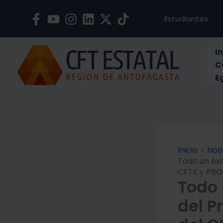
Ir
al
Estudiantes
contenido
In
C
E
Inicio
Noti
Todo un éxi
CFTE y PR
Todo 
del P