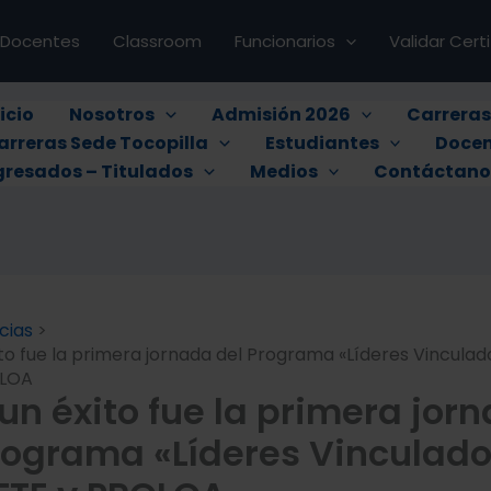
Docentes
Classroom
Funcionarios
Validar Cert
icio
Nosotros
Admisión 2026
Carrera
arreras Sede Tocopilla
Estudiantes
Docen
gresados – Titulados
Medios
Contáctano
cias
to fue la primera jornada del Programa «Líderes Vinculad
OLOA
un éxito fue la primera jor
rograma «Líderes Vinculad