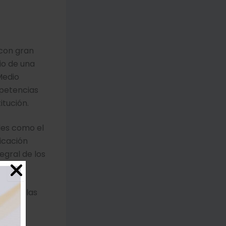
 con gran
io de una
Medio
mpetencias
itución.
les como el
nicación
egral de los
otra a las
diantes