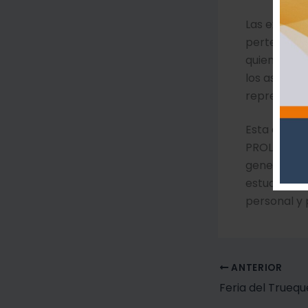
Las exposic
pertenecien
quien compa
los asisten
representan
Esta activi
PROLOA y el
generando 
estudiantil
personal y 
ANTERIOR