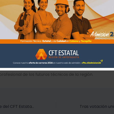
iones estuvieron a cargo del profesional Hugo López Vega
te a la Corporación de Desarrollo de la Provincia El Loa
rtió su experiencia y conocimientos sobre liderazgo, m
tes a asumir con compromiso y responsabilidad su rol co
tes de sus respectivas carreras.
dad se enmarca en el convenio de colaboración existente
 CFT Estatal de la Región de Antofagasta, alianza que co
instancias de aprendizaje y crecimiento para la comunid
, fortaleciendo tanto la formación académica como el des
profesional de los futuros técnicos de la región.
Feria del Trueque del CFT Estatal fue todo un éxito en las sedes de Calama y Tocopilla