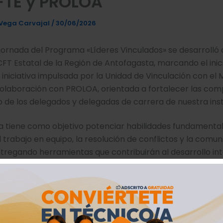
FTE y PROLOA
Vega Carvajal
/
30/06/2026
jornada del Programa «Líderes Vinculados» se desarrolló
 CFT Estatal de la Región de Antofagasta, marcando el inic
iniciativa impulsada por la Unidad de Vinculación con el 
olaboración con PROLOA, orientada a fortalecer las co
o de los delegados y delegadas de carrera de nuestra inst
a tiene como objetivo potenciar habilidades fundamenta
el trabajo en equipo, la resolución de conflictos y la comu
ntregando herramientas que contribuirán al desarrollo int
tes estudiantiles.
mera jornada se realizaron dos charlas, una al mediodía y 
 con el propósito de facilitar la participación de los estu
sponibilidad académica.