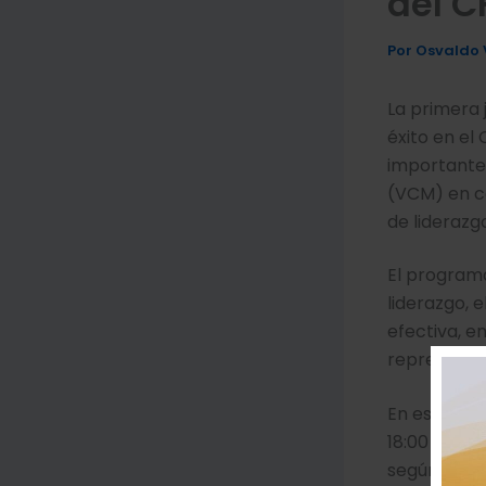
del C
Por
Osvaldo 
La primera 
éxito en el
importante 
(VCM) en c
de liderazg
El program
liderazgo, 
efectiva, e
representan
En esta pri
18:00 horas,
según su di