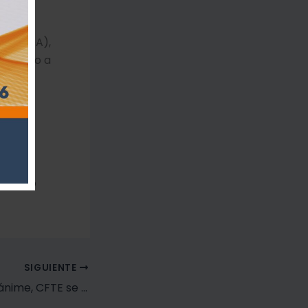
,
 (PROLOA),
otivando a
mo
 entre
ntinúa
ad
arrollo
SIGUIENTE
Tras votación unánime, CFTE se adjudica proyecto para fortalecer la inclusión laboral en escuelas diferenciales de Calama y Tocopilla