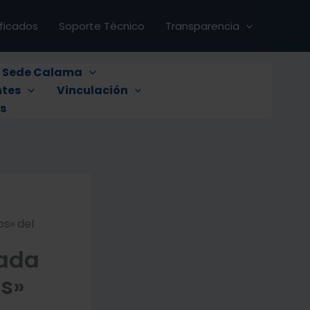
ificados
Soporte Técnico
Transparencia
s Sede Calama
tes
Vinculación
s
os» del
nada
os»