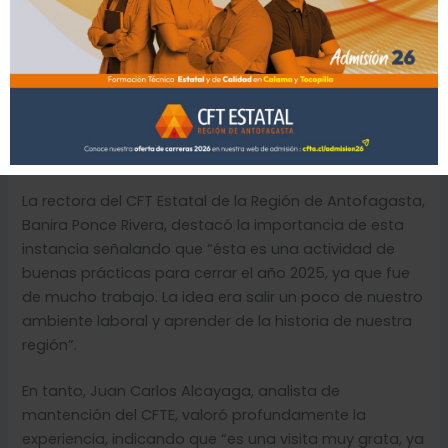
la emblemática Pala Mundial, uno de los grandes
testimonios del desarrollo tecnológico de mediados
del siglo XX. La jornada concluyó con un recorrido por
el casco histórico del excampamento minero, un
momento cargado de recuerdos y emociones,
especialmente para aquellas y aquellos funcionarios
que vivieron parte de su vida en Chuquicamata.
La rectora del CFT Estatal de la Región de Antofagasta,
Banira Ponce Rivera, destacó la importancia de esta
instancia señalando que “ésta es una actividad de
buenas prácticas para cerrar el año 2025, ya que fue
de mucho trabajo. La idea era salir un poco de nuestro
ambiente laboral y aprender de la historia de nuestra
región”.
En tanto, Juan Carlos Alcayaga, analista de
mantención del CFTE, valoró profundamente la
experiencia, indicando que “es una visita muy grata, ya