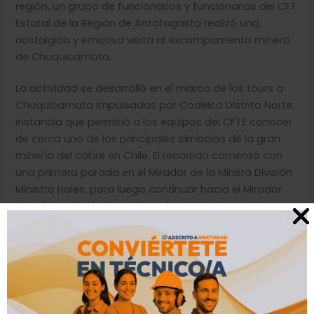
región, un grupo de funcionarios y funcionarias del CFT
Estatal de la Región de Antofagasta realizó una
nostálgica y emotiva visita al excampamento minero
de Chuquicamata.
La actividad se desarrolló en el marco de los tours a
Chuquicamata impulsados por Codelco Distrito Norte,
instancia que permitió a los equipos del CFTE conocer
de cerca uno de los principales símbolos de la gran
minería del cobre en Chile. El recorrido comenzó con
una primera parada en el Mirador de la Minera División
Ministro Hales, para luego continuar hacia el Mirador
Mina Rajo, desde donde las y los visitantes pudieron
apreciar una vista privilegiada de la operación minera,
que hoy convive con la mina subterránea.
Posteriormente, la delegación del CFTE arribó al museo
al aire libre, donde se exhiben láminas que relatan la
historia de Chuquicamata, continuando con la visita a