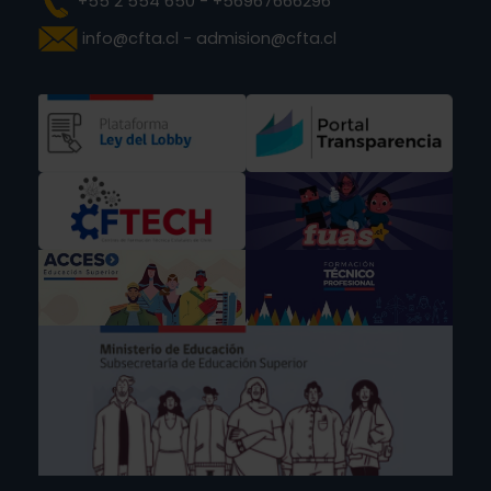
+55 2 554 650 - +56967666296
info@cfta.cl - admision@cfta.cl