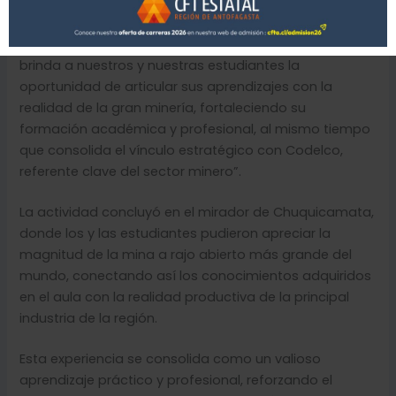
gran escala.
Al respecto, Bladimir Pérez Flores señaló: “Esta visita
brinda a nuestros y nuestras estudiantes la
oportunidad de articular sus aprendizajes con la
realidad de la gran minería, fortaleciendo su
formación académica y profesional, al mismo tiempo
que consolida el vínculo estratégico con Codelco,
referente clave del sector minero”.
La actividad concluyó en el mirador de Chuquicamata,
donde los y las estudiantes pudieron apreciar la
magnitud de la mina a rajo abierto más grande del
mundo, conectando así los conocimientos adquiridos
en el aula con la realidad productiva de la principal
industria de la región.
Esta experiencia se consolida como un valioso
aprendizaje práctico y profesional, reforzando el