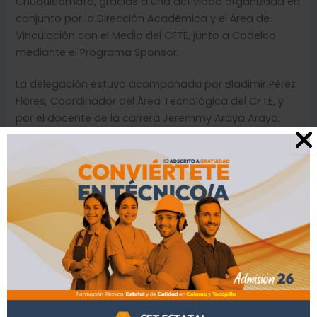
Chuquicamata, gracias a una actividad organizada en
conjunto por la Dirección Académica y el Área de
Vinculación con el Medio del CFTE, junto a Codelco
mediante el Programa Sponsor.
La delegación estuvo acompañada por Bladimir Pérez
Flores, Coordinador del Área Tecnológica del CFTE, y
por el docente de la carrera Jeremmy Araya Araya,
quienes guiaron y acompañaron a los y las
estudiantes durante todo el recorrido.
La jornada comenzó con una inducción de seguridad
impartida por profesionales de Codelco, en la que se
destacó la importancia de la cultura preventiva como
eje central de la actividad minera. Posteriormente, los y
las estudiantes recorrieron los talleres de mantención
y reparación de maquinarias, instancia en la que
recibieron información técnica clave sobre procesos
de diagnóstico, reparación y operación de equipos de