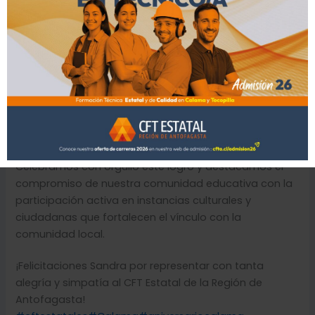
como Miss Simpatía en el marco del concurso de
Embajadoras de Calama, realizado con motivo del
146° Aniversario de la «Tierra de sol y cobre».
Este reconocimiento refleja no solo su carisma y
calidad humana, sino también los valores que como
institución promovemos entre nuestras y nuestros
estudiantes: respeto, inclusión, empatía y liderazgo
positivo.
Celebramos con orgullo este logro y destacamos el
compromiso de nuestra comunidad educativa con la
participación activa en instancias culturales y
ciudadanas que fortalecen el vínculo con la
comunidad local.
¡Felicitaciones Sandra por representar con tanta
alegría y simpatía al CFT Estatal de la Región de
Antofagasta!