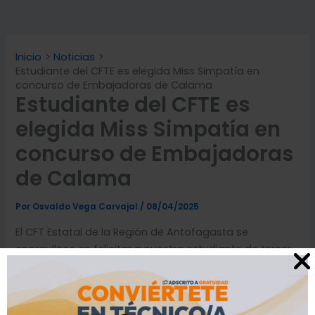
Inicio
Noticias
Estudiante del CFTE es elegida Miss Simpatía en
concurso de Embajadoras de Calama
Estudiante del CFTE es
elegida Miss Simpatía en
concurso de Embajadoras
de Calama
Por
Osvaldo Vega Carvajal
/
08/04/2025
El CFT Estatal de la Región de Antofagasta se
enorgullece en felicitar a nuestra estudiante de tercer
semestre de la carrera Técnico Nivel Superior en
Educación
Diferencial e Inclusión, Sandra Carmona
Pizarro, quien ha sido distinguida por sus compañeras