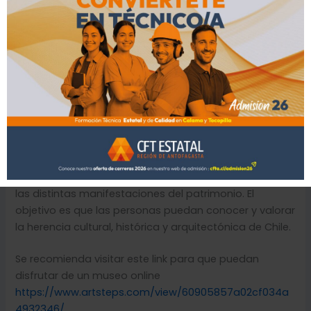
realiza tradicionalmente el último fin de semana de
mayo, por lo que este año 2026 cae el sábado 30 y
domingo 31 de mayo.
Aquí tienes un resumen de lo que representa y lo que
puedes esperar:
¿Qué es el Día de los Patrimonios?
Es una instancia ciudadana creada en 1999 que busca
favorecer el encuentro directo de la comunidad con
las distintas manifestaciones del patrimonio. El
objetivo es que las personas puedan conocer y valorar
la herencia cultural, histórica y arquitectónica de Chile.
Se recomienda visitar este link para que puedan
disfrutar de un museo online
https://www.artsteps.com/view/60905857a02cf034a
4932346/