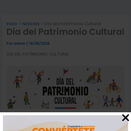
Inicio
Noticias
Día del Patrimonio Cultural
Día del Patrimonio Cultural
Por
admin
/
19/05/2026
DÍA DEL PATRIMONIO CULTURAL
El Día del Patrimonio (actualmente celebrado en Chile
como el Día de los Patrimonios) es una de las
festividades culturales más importantes del país. Se