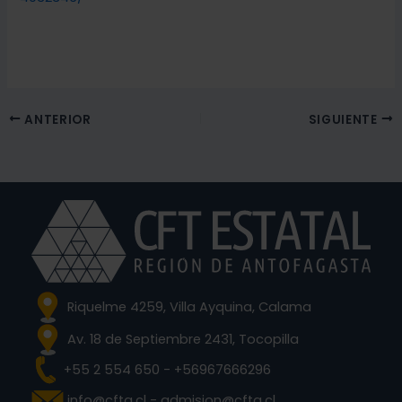
ANTERIOR
SIGUIENTE
Riquelme 4259, Villa Ayquina, Calama
Av. 18 de Septiembre 2431, Tocopilla
+55 2 554 650 - +56967666296
info@cfta.cl - admision@cfta.cl