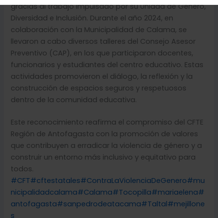
gracias al trabajo impulsado por su Unidad de Género,
Diversidad e Inclusión. Durante el año 2024, en
colaboración con la Municipalidad de Calama, se
llevaron a cabo diversos talleres del Consejo Asesor
Preventivo (CAP), en los que participaron docentes,
funcionarios y estudiantes del centro educativo. Estas
actividades promovieron el diálogo, la reflexión y la
construcción de espacios seguros y respetuosos
dentro de la comunidad educativa.
Este reconocimiento reafirma el compromiso del CFTE
Región de Antofagasta con la promoción de valores
que contribuyen a erradicar la violencia de género y a
construir un entorno más inclusivo y equitativo para
todos.
#CFT
#cftestatales
#ContraLaViolenciaDeGenero
#mu
nicipalidadcalama
#Calama
#Tocopilla
#mariaelena
#
antofagasta
#sanpedrodeatacama
#Taltal
#mejillone
s