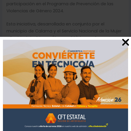
participación en el Programa de Prevención de las
Violencias de Género 2024.
Esta iniciativa, desarrollada en conjunto por el
municipio de Calama y el Servicio Nacional de la Mujer
y Equidad de Género (SernamEG), busca fomentar
una sociedad libre de violencias de género.
La delegación
del CFTE, liderada por su Rectora Banira
Ponce Rivera y la Asesora de Género, Diversidad e
Inclusión, Sandra Araya Bugueño, recibió el
reconocimiento durante la jornada. En esta ceremonia
se destacaron a diversas instituciones y
establecimientos educacionales por su compromiso
activo en este proceso, cuyo objetivo es generar
conciencia y promover la equidad y el respeto en
todos los niveles de la sociedad.
El CFTE ha sido un actor clave en esta iniciativa,