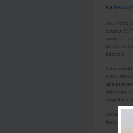
Por
Osvaldo 
La Unidad d
Estatal (CF
conjunto co
a padres y 
infancia.
Este evento
CFTE, abord
que puede
adversos qu
cognitivo, s
El conversa
involucren 