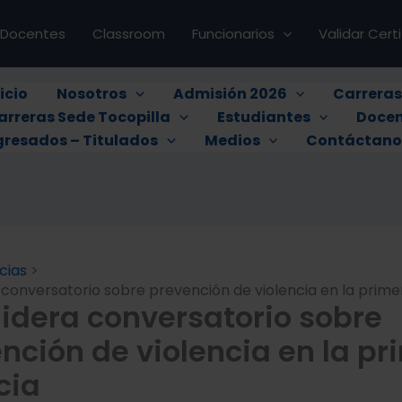
Docentes
Classroom
Funcionarios
Validar Cert
icio
Nosotros
Admisión 2026
Carrera
arreras Sede Tocopilla
Estudiantes
Docen
gresados – Titulados
Medios
Contáctano
cias
 conversatorio sobre prevención de violencia en la prime
lidera conversatorio sobre
nción de violencia en la pr
cia