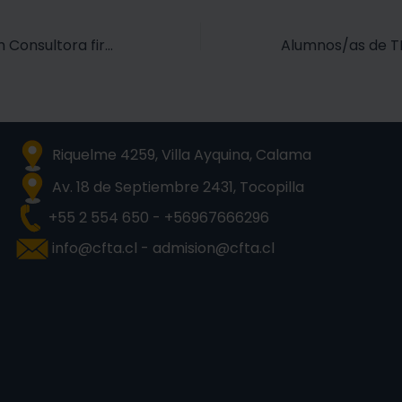
CFTE y Conexium Consultora firman convenio para fortalecer la formación técnica en Chile
Riquelme 4259, Villa Ayquina, Calama
Av. 18 de Septiembre 2431, Tocopilla
+55 2 554 650 - +56967666296
info@cfta.cl - admision@cfta.cl