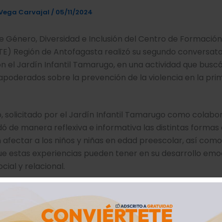
Vega Carvajal
/
05/11/2024
e Género, Diversidad e Inclusión del Centro de Formació
TE) Región de Antofagasta realizó su segundo conversato
n el Jardín Infantil Tamarugo, en una actividad que buscó 
apoderados sobre la prevención de la violencia en la pri
, solicitado por el Jardín Infantil Tamarugo como colabor
ó de manera reflexiva e informativa las distintas formas 
n
afectar a los niños y niñas en edad preescolar, así como
e estas experiencias pueden tener en su desarrollo emoc
ocial y relacional.
torio subrayó la importancia de que padres, madres y cu
como agentes preventivos en la protección y bienestar de