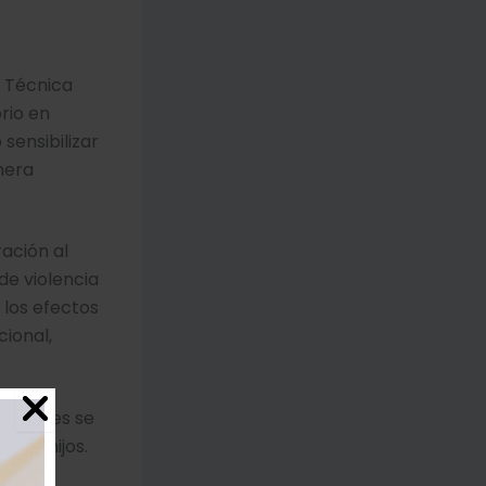
n Técnica
rio en
sensibilizar
mera
ación al
de violencia
 los efectos
ional,
idadores se
 sus hijos.