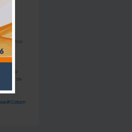
uienes
 y las
y la
poyo mutuo
n la
ormativa
 Región de
 de la
ñas
#Calam