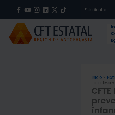
Ir
al
Estudiantes
contenido
In
C
E
Inicio
Noti
CFTE lidera
CFTE 
preve
infan