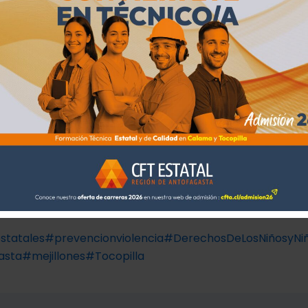
d contó con una alta participación de padres y madres, q
n sus visiones y experiencias sobre la crianza respetuosa
e la paternidad moderna.
ambio de ideas no solo fortaleció el vínculo entre el CFTE 
 sino que también promovió una cultura de respeto y a
za de los más pequeños/as.
enerar conciencia sobre la prevención de la violencia e
ancia, esta instancia permitió al CFTE difundir su oferta f
 2025, ampliando el alcance de su misión educativa en la
 y reafirmando su compromiso con el desarrollo integral
statales
#prevencionviolencia
#DerechosDeLosNiñosyNi
asta
#mejillones
#Tocopilla