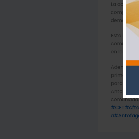
La activida
compartiero
demandas d
Este interc
comunidad,
en la crian
Además de g
primera inf
para el año
Antofagasta
comunidad.
#CFT
#cfte
a
#Antofag