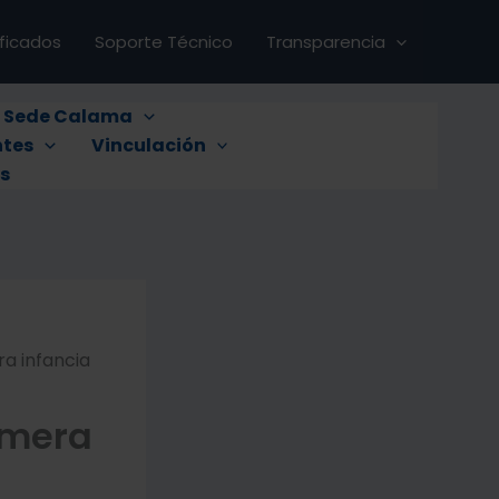
ificados
Soporte Técnico
Transparencia
s Sede Calama
tes
Vinculación
s
ra infancia
imera