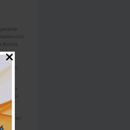
 generar
ulación con
a Bustos,
,
negro,
 Komatsu
vo en la
 promover
e aporten
,