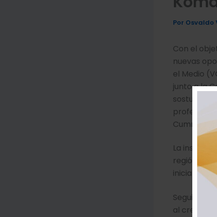
Koma
Por
Osvaldo 
Con el obje
nuevas opor
el Medio (V
junto a la 
sostuvieron
profesional
Cummins.
La instanci
región, ori
iniciativas 
Seguimos a
al crecimie