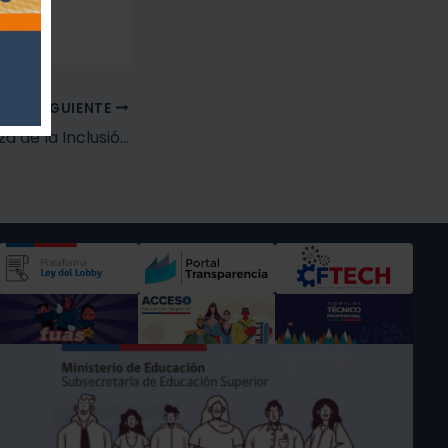
SIGUIENTE
Exitosa fue La Plaza de la Inclusión: «Todas las Familias Cuentan» y que reunió a la comunidad de Tocopilla