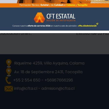
do el vínculo entre la educación y el mundo productivo.
Exitosa fue la capacitación online en alianza entre el CFTE, Municipalidad y Corporación del Deporte de Calama
Riquelme 4259, Villa Ayquina, Calama
Av. 18 de Septiembre 2431, Tocopilla
+55 2 554 650 - +56967666296
info@cfta.cl - admision@cfta.cl