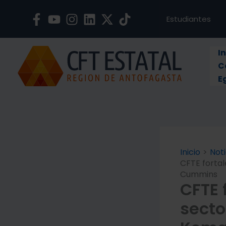
Ir
al
Estudiantes
contenido
In
C
E
Inicio
Noti
CFTE fortal
Cummins
CFTE 
secto