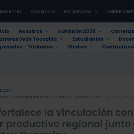
Docentes
Classroom
Funcionarios
Validar Cert
icio
Nosotros
Admisión 2026
Carrera
arreras Sede Tocopilla
Estudiantes
Docen
gresados – Titulados
Medios
Contáctano
cias
ece la vinculación con el sector productivo regional junt
fortalece la vinculación con
r productivo regional junto