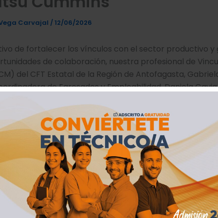
tsu Cummins
Vega Carvajal
/
12/06/2026
tivo de fortalecer los vínculos con el sector productivo y
tunidades de colaboración, nuestra profesional de Vinc
CM) del CFT Estatal de la Región de Antofagasta, Gabriel
Coordinadora de Egresados y Empleabilidad, Daniela Gavia
 una reunión online con Priscilla Meza y Sebastián Monte
es del área de Desarrollo Social y Vinculación del Grupo
a permitió identificar oportunidades de trabajo colaborati
entadas a fortalecer la formación técnico-profesional y
que contribuyan al desarrollo de la empleabilidad local.
vanzando en la construcción de alianzas estratégicas qu
nto de nuestros estudiantes, titulados(as) y comunidades